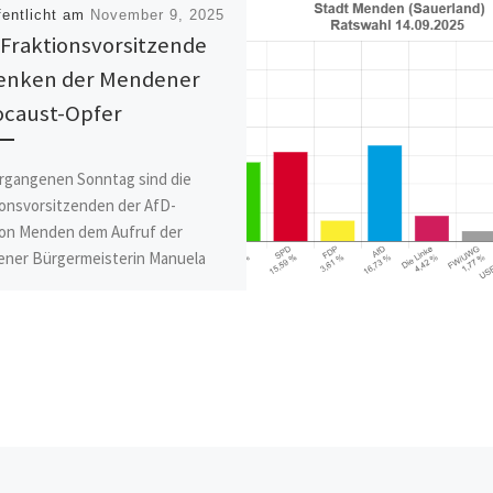
fentlicht am
November 9, 2025
Fraktionsvorsitzende
enken der Mendener
ocaust-Opfer
rgangenen Sonntag sind die
ionsvorsitzenden der AfD-
ion Menden dem Aufruf der
ner Bürgermeisterin Manuela
dt gefolgt und haben,
ertretend für die […]