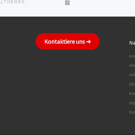
ZURÜCK ZUR BEITRAGS
GEDENKEN AN DIE OPFER VON KRIEG UND GEWALTHERRSCHAFT
Kontaktiere uns ➜
Na
Kom
Akt
An
Üb
Ko
Im
Da