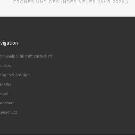
LISTE
FROHES UND GESUNDES NEUES JAHR 2026
vigation
munalpolitik trifft Wirtschaft
uelles
fragen & Anträge
er Uns
ntakt
pressum
tenschutz