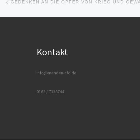
Kontakt
info@menden-afd.de
01
62 / 7338744